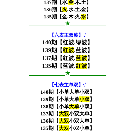
137期【水.
金
.木.土】
136期【
火
.水.土.金】
135期【金.木.火.
水
】
____________★____________
【六表主双波】√
140期【红波.绿波】
139期【
红波
.蓝波】
137期【红波.
蓝波
】
135期【蓝波.
红波
】
____________★____________
【七表主单双】√
140期【小单大单小双】
139期【小单大单
小双
】
138期【小单
大单
小双】
137期【
大双
小双大单】
136期【
大双
小双大单】
135期【
大双
小双小单】