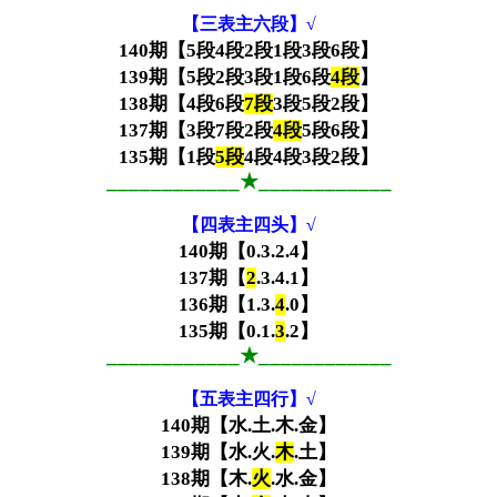
【三表主六段】√
140期【5段4段2段1段3段6段】
139期【5段2段3段1段6段
4段
】
138期【4段6段
7段
3段5段2段】
137期【3段7段2段
4段
5段6段】
135期【1段
5段
4段4段3段2段】
____________★____________
【四表主四头】√
140期【0.3.2.4】
137期【
2
.3.4.1】
136期【1.3.
4
.0】
135期【0.1.
3
.2】
____________★____________
【五表主四行】√
140期【水.土.木.金】
139期【水.火.
木
.土】
138期【木.
火
.水.金】